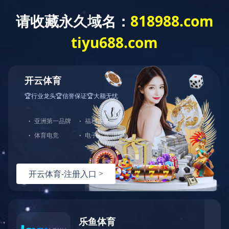
开云在线开户·（中国）官方网站
当前位置：
开云在线开户·（中国）官方网站
>
技术文章
>
砂
尘试验箱出现故障怎么办
砂尘试验箱出现故障怎么办
更新时间：2016-08-02 点击次数：5351