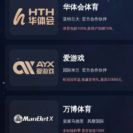
当前位置：
开云在线开户·（中国）官方网站
>
技术文章
>
高
高低温试验箱温度均匀度影响因素有哪些
一、热传递：由于工作室的箱壁前后左右上下6个面的传热系数
匀。
二、密封性：箱体和门的密封性不严，比如：密封条非定制的有