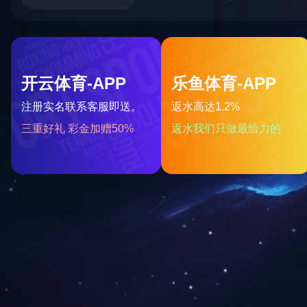
三、热辐射：设计上的问题导致验箱在内部结构、空间的设计
如：风道的设计、发热管的放置位置、风机功率的大小等原因。
四、热负载：如果如果试验箱工作室内放置了足够影响内部整体
那么对于温度均匀度的就存在很大的影响。
五、被测样品选择与摆放的合理性：如果试验对象体积过大，或
产品放在风道旁边，严重影响风的循环，当然温度的均匀度会受
六、由于内壁结构不同，所以会导致高低温试验箱内壁的温度也
上一篇：
PID控制温度控制器原理
下一篇：
LED灯具测试条件