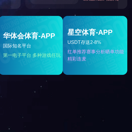
度产生偏差，这个层面主要反映在钣金设计以及钣金处理方面，
在线咨询
如说放置LED照明产品，产品自身存在发光发热，成为热负载，
电话
面空气对流受阻，也会产生较大的温度均匀度的偏差。诸如将试验
微信扫一扫
。