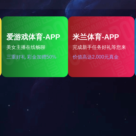
使用都很方便。同时，由于采用V形静压导轨，故导向性能好，抗倾
产品中心
新闻动态
技术文章
|
|
|