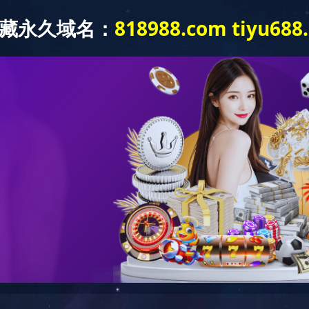
心
开云在线开户·（中
技术文章
国）官方网站