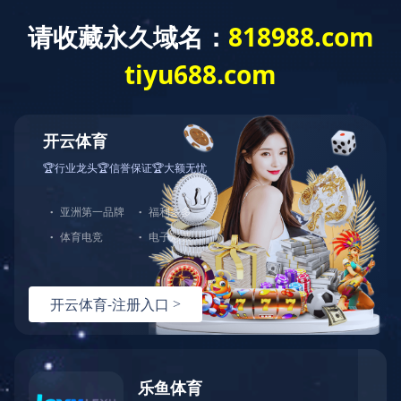
开云在线开户·（中国）官方网站
当前位置：
开云在线开户·（中国）官方网站
>
技术文章
>
什
么是真空度
什么是真空度
更新时间：2015-06-18 点击次数：5143