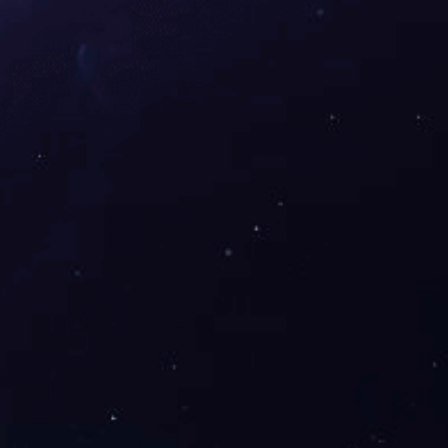
微信扫一扫