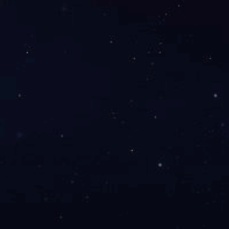
在线留言
联系我们
|
|
扫一扫
更多精彩
客服二维码
企业二维码