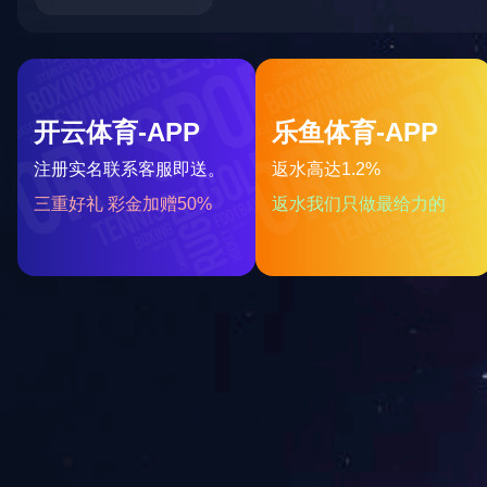
插座无电源
更
开机无电源
插头未插好或断线
插
保险丝断路
更
现 象
原 理
处
开机无显示
接线脱落或温度控制器坏
重
ˉˉˉˉˉˉˉˉ
测量值上溢出
调
PV显示屏显示
PV显示屏显示____
测量值下溢出
调
PV显示屏显示□□□□
温度传感器故障
修
设备处于定时结束状态
按
设定温度低
调
不升温
电加热器坏
更