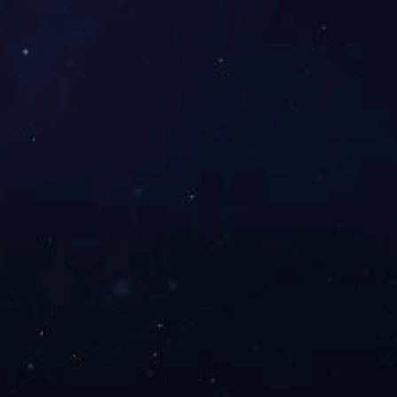
产品中心
新闻动态
技术文章
|
|
|
900
公司传真：021-59551777