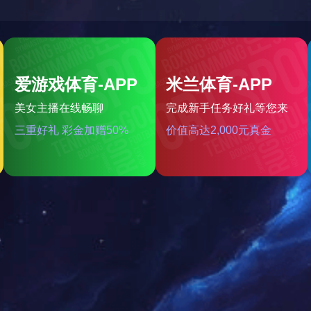
换插座
好插头或接好线
换保险丝
 理
新接线，更换温度控制器
整温度设定值
整温度设定值
复或更换
一下SET键
整温度设定值
换电加热器