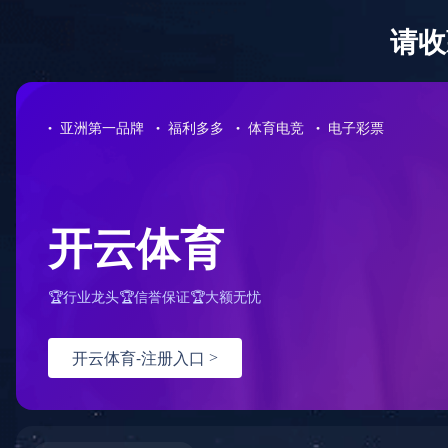
开云在线开户·（中国）官方网站
欢迎来到
开云在线开户·（中国）官方网站 网站
！
开云在线开户·（中
关于我们
产品中
国）官方网站