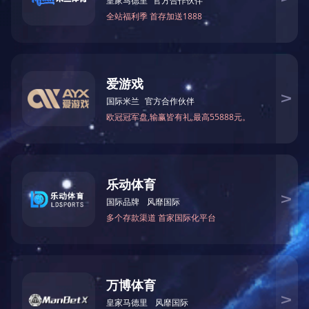
＜IPX2＞方法名称：倾斜15°滴水试验
试验设备：滴水试验装置及其试验方法
试样放置：使试样的一个与垂线成15°角，样品顶部至滴水口
的距离不大于20mm，每试完一个面后，换另一个面，共四次
试验条件：滴水量为3.0+0.5mm/min
试验持续：4*2.5min 共10min
上一篇：
老化房安全保护措施有哪些
下一篇：
老化房结构及选型
开云在线开户·（中国）官方网站
公司地址：上海市嘉定区浏翔公路5555号 技术支持：