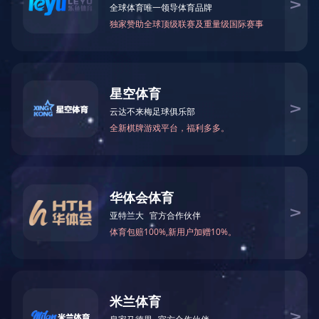
更新时间：2013-03-20 点击次数：4507
恒温恒湿试验箱的加湿和制冷方式
加湿方式
加湿方式有两种：蒸汽（加热水）和超声波加湿。
其中，个别厂家仍将超声波加湿用于湿热试验箱，超声波加湿
产生的水蒸气分子的颗粒太大，很容易在产品的表面凝露，这是
不符合国家标准要求的。
蒸汽加湿有两种方式：一种是“浅水盘”加湿，一种是“小锅
炉”加湿。目前，我司生产的恒温恒湿试验箱全部采用蒸汽加
湿。
制冷方式
制冷方式有半导体制冷、压缩机制冷、液氮制冷、二氧化碳制
冷、空气制冷等方式，其中使用zui多的是压缩机制冷、液氮制
冷。