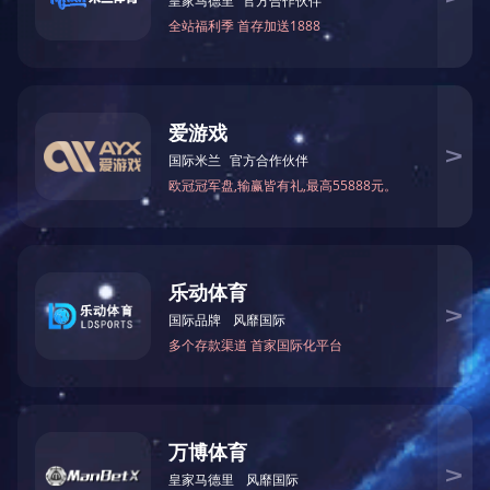
压缩及制冷有以下优缺点：温度极限在-80摄氏度左右，使用
条件简单，通电即可，有噪声，有震动。
液氮制冷有以下优缺点：温度极限控制在-200摄氏度左右，主
要投资为液氮罐，价格高昂，使用成本高，但基本无噪声，无振
动。
上一篇：
高温试验箱和烘箱有啥区别
下一篇：
防水试验等级有哪些
开云在线开户·（中国）官方网站
公司地址：上海市嘉定区浏翔公路5555号 技术支持：